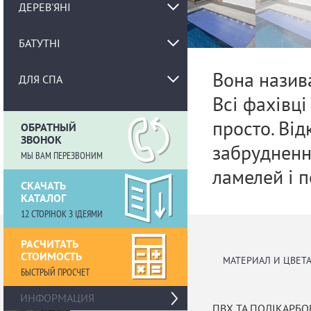
ДЕРЕВ'ЯНІ
БАТУТНІ
Вона назив
ДЛЯ СПА
Всі фахівці
просто. Від
ОБРАТНЫЙ
ЗВОНОК
забруднення
МЫ ВАМ ПЕРЕЗВОНИМ
ламелей і п
СКАЧАТЬ
КАТАЛОГ
12 СТОРІНОК З ІДЕЯМИ
РАСЧИТАТЬ
СТОИМОСТЬ
МАТЕРИАЛ И ЦВЕТ
БЫСТРЫЙ ПРОСЧЕТ
›
ИНФОРМАЦИЯ
ПВХ ТА ПОЛІКАРБО