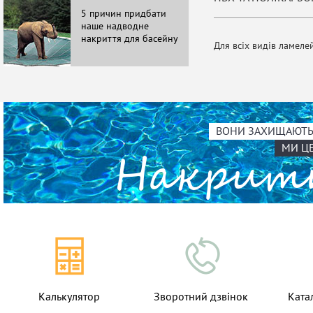
5 причин придбати
11 особли
наше надводне
накриттів 
накриття для басейну
Для всіх видів ламеле
ВОНИ ЗАХИЩАЮТЬ 
МИ Ц
Накри
Калькулятор
Зворотний дзвінок
Ката