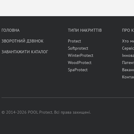
ГОЛОВНА
ТИПИ НАКРИТТІВ
ПРО 
ЗВОРОТНИЙ ДЗВІНОК
Protect
Хто м
Softprotect
Сервіс
ЗАВАНТАЖИТИ КАТАЛОГ
WinterProtect
Іннова
WoodProtect
Патен
SpaProtect
Ваканс
Конта
© 2014-2026 POOL Protect. Всі права захищені.