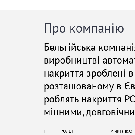
Про компанію
Бельгійська компані
виробництві автомат
накриття зроблені в
розташованому в Євр
роблять накриття PO
міцними, довговічн
|
РОЛЕТНІ
|
М'ЯКІ (ПВХ)