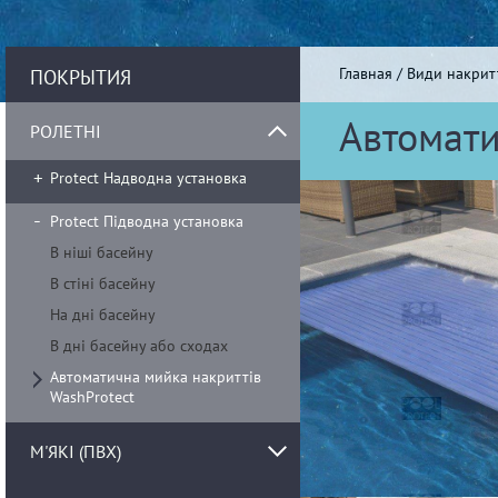
Главная
/
Види накрит
ПОКРЫТИЯ
Автомати
РОЛЕТНІ
Protect Надводна установка
Protect Підводна установка
В ніші басейну
В стіні басейну
На дні басейну
В дні басейну або сходах
Автоматична мийка накриттів
WashProtect
М'ЯКІ (ПВХ)