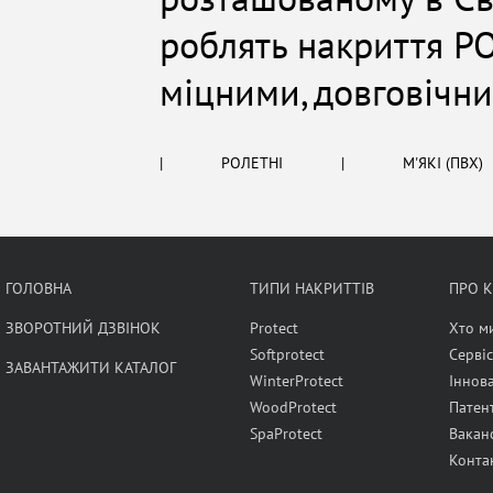
роблять накриття PO
міцними, довговічн
|
РОЛЕТНІ
|
М'ЯКІ (ПВХ)
ГОЛОВНА
ТИПИ НАКРИТТІВ
ПРО 
ЗВОРОТНИЙ ДЗВІНОК
Protect
Хто м
Softprotect
Сервіс
ЗАВАНТАЖИТИ КАТАЛОГ
WinterProtect
Іннова
WoodProtect
Патен
SpaProtect
Ваканс
Конта