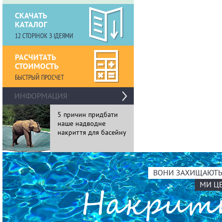
СКАЧАТЬ
КАТАЛОГ
12 СТОРІНОК З ІДЕЯМИ
РАСЧИТАТЬ
СТОИМОСТЬ
БЫСТРЫЙ ПРОСЧЕТ
›
ИНФОРМАЦИЯ
5 причин придбати
11 особли
наше надводне
накриттів 
накриття для басейну
ВОНИ ЗАХИЩАЮТЬ 
МИ Ц
Накри