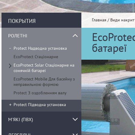
Главная
/
Види накрит
ПОКРЫТИЯ
EcoProte
РОЛЕТНІ
батареї
Protect Надводна установка
EcoProtect Стаціонарне
EcoProtect Solar Стаціонарне на
сонячній батареї
EcoProtect Mobile Для басейну з
неправильною формою
Protect З оздобленням валу
Protect Підводна установка
М'ЯКІ (ПВХ)