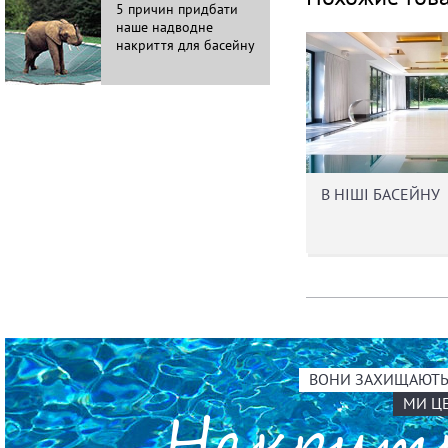
5 причин придбати
11 особли
наше надводне
накриттів 
накриття для басейну
В НІШІ БАСЕЙНУ
ВОНИ ЗАХИЩАЮТЬ 
МИ Ц
Накри