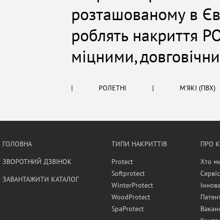
розташованому в Євр
роблять накриття PO
міцними, довговічн
|
РОЛЕТНІ
|
М'ЯКІ (ПВХ)
ГОЛОВНА
ТИПИ НАКРИТТІВ
ПРО 
ЗВОРОТНИЙ ДЗВІНОК
Protect
Хто м
Softprotect
Сервіс
ЗАВАНТАЖИТИ КАТАЛОГ
WinterProtect
Іннова
WoodProtect
Патен
SpaProtect
Ваканс