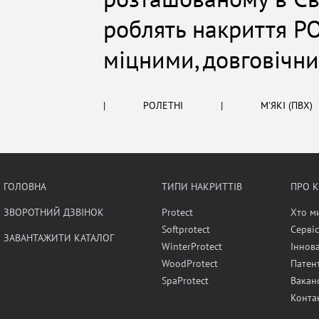
роблять накриття PO
міцними, довговічн
|
РОЛЕТНІ
|
М'ЯКІ (ПВХ)
ГОЛОВНА
ТИПИ НАКРИТТІВ
ПРО 
ЗВОРОТНИЙ ДЗВІНОК
Protect
Хто м
Softprotect
Сервіс
ЗАВАНТАЖИТИ КАТАЛОГ
WinterProtect
Іннова
WoodProtect
Патен
SpaProtect
Ваканс
Конта