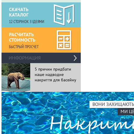
СКАЧАТЬ
КАТАЛОГ
12 СТОРІНОК З ІДЕЯМИ
РАСЧИТАТЬ
СТОИМОСТЬ
БЫСТРЫЙ ПРОСЧЕТ
›
ИНФОРМАЦИЯ
5 причин придбати
11 особли
наше надводне
накриттів 
накриття для басейну
ВОНИ ЗАХИЩАЮТЬ 
МИ Ц
Накри