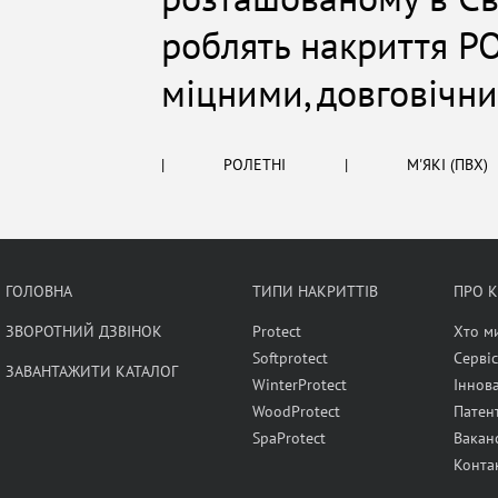
роблять накриття PO
міцними, довговічн
|
РОЛЕТНІ
|
М'ЯКІ (ПВХ)
ГОЛОВНА
ТИПИ НАКРИТТІВ
ПРО 
ЗВОРОТНИЙ ДЗВІНОК
Protect
Хто м
Softprotect
Сервіс
ЗАВАНТАЖИТИ КАТАЛОГ
WinterProtect
Іннова
WoodProtect
Патен
SpaProtect
Ваканс
Конта