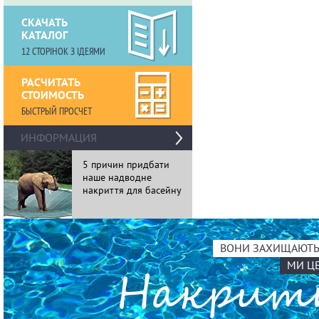
СКАЧАТЬ
КАТАЛОГ
12 СТОРІНОК З ІДЕЯМИ
РАСЧИТАТЬ
СТОИМОСТЬ
БЫСТРЫЙ ПРОСЧЕТ
›
ИНФОРМАЦИЯ
5 причин придбати
11 особли
наше надводне
накриттів 
накриття для басейну
ВОНИ ЗАХИЩАЮТЬ 
МИ Ц
Накри